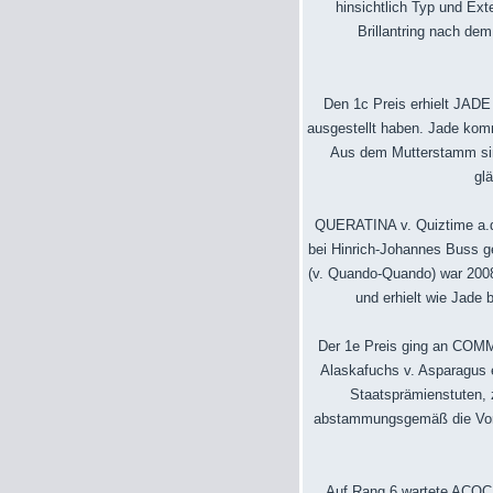
hinsichtlich Typ und Ext
Brillantring nach dem
Den 1c Preis erhielt JADE 
ausgestellt haben. Jade kom
Aus dem Mutterstamm sind
gl
QUERATINA v. Quiztime a.d.
bei Hinrich-Johannes Buss g
(v. Quando-Quando) war 2008
und erhielt wie Jade 
Der 1e Preis ging an COMME
Alaskafuchs v. Asparagus en
Staatsprämienstuten, 
abstammungsgemäß die Vorzei
Auf Rang 6 wartete ACOCE