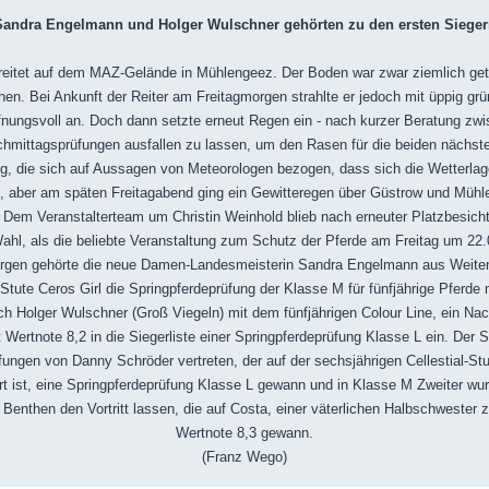
Sandra Engelmann und Holger Wulschner gehörten zu den ersten Sieger
ereitet auf dem MAZ-Gelände in Mühlengeez. Der Boden war zwar ziemlich g
en. Bei Ankunft der Reiter am Freitagmorgen strahlte er jedoch mit üppig g
fnungsvoll an. Doch dann setzte erneut Regen ein - nach kurzer Beratung zwi
chmittagsprüfungen ausfallen zu lassen, um den Rasen für die beiden nächst
ng, die sich auf Aussagen von Meteorologen bezogen, dass sich die Wetterl
ch, aber am späten Freitagabend ging ein Gewitteregen über Güstrow und Mühle
. Dem Veranstalterteam um Christin Weinhold blieb nach erneuter Platzbesich
Wahl, als die beliebte Veranstaltung zum Schutz der Pferde am Freitag um 2
rgen gehörte die neue Damen-Landesmeisterin Sandra Engelmann aus Weiten
 Stute Ceros Girl die Springpferdeprüfung der Klasse M für fünfjährige Pferde
uch Holger Wulschner (Groß Viegeln) mit dem fünfjährigen Colour Line, ein N
Wertnote 8,2 in die Siegerliste einer Springpferdeprüfung Klasse L ein. Der 
fungen von Danny Schröder vertreten, der auf der sechsjährigen Cellestial-Stu
t ist, eine Springpferdeprüfung Klasse L gewann und in Klasse M Zweiter wu
enthen den Vortritt lassen, die auf Costa, einer väterlichen Halbschwester 
Wertnote 8,3 gewann.
(Franz Wego)