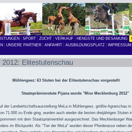
ISTUNGEN
SPORT
ZUCHT
VERKAUF
HENGSTE UND BESAMUNG
EN
UNSERE PARTNER
ANFAHRT
AUSBILDUNGSPLATZ
IMPRESSUM
2012: Elitestutenschau
Mühlengeez: 63 Stuten bei der Elitestutenschau vorgestellt
Staatsprämienstute Pijana wurde "Miss Mecklenburg 2012"
uf der Landwirtschaftsausstellung MeLa in Mühlengeez, größte Agrarschau in
on 71.000 zu Ende ging, wurden auch wieder die besten dreijährigen Stuten 
pommern mit dem Staatsprämientitel ausgezeichnet. Das Mecklenburger War
ders im Blickpunkt. Als "Tier der MeLa" wurden dieser Pferderasse neben de