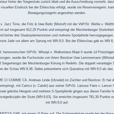
erieur hinter der Siegerstute zurück blieb und die Ausschreibung vorsieht, da
 visuellen Eindruck bei der Eliteschau erfolgt, wurde sie Reservesiegerin, ka
Bewegungssiegerin angesehen werden.
v. Jazz Time, die Fritz & Uwe Beltz (Mistorf) mit der VbPrSt. Wehle v. Welt
mt auf insgesamt 812,25 Punkte und entspringt der Mecklenburger Stutenfami
 bisher drei Staatsprämienstuten und mehrere Sportpferde hervorgegangen.
änzte Jade vor allem am Sprung mit WN 9,0. Bei der Eliteschau gab es WN 8,
 hannoverschen StPrSt. Whoopi v. Wolkentanz-Maat II wurde 1d Preisträge
ezogen, wurde die Fuchsstute von ihrem Besitzer Uwe Lemmermann (Wilstedt)
 Siegerhengst der Mecklenburger Körung in Redefin. Die doppelt veranlagte S
bei der Schau WN 8,38. Dabei präsentierte sich Queratina mit WN 9,0 als das
 CI COMME CA. Andreas Linde (Utzedel) ist Züchter und Besitzer. Er hat die
tspringt, mit Carrico (v. Catoki) aus seiner StPrSt. Laissez Faire v. Lancer 
zwei gekörte Hengste und mehrere S-Sportpferde gingen aus dieser Familie he
gedisziplin der Stute (WN 8,63). Sie erreichte insgesamt 781,30 Punkte un
mit WN 8,0 auf.
RTO’S GIRL mit einem 1f Preis auf. Die Schimmelstute wurde bei der Has