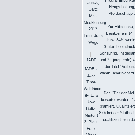
Programmpunkte 
Junck,
Hengsthaltung,
Garz)
Pferdeschaupro
Miss
Mecklenburg
Zur Eliteschau,
2012.
Besitzer am 14.
Foto: Jutta
bzw. 34% wenige
Wego
Stuten beeindruc
Schauring. Insgesamt
und 2 Fjordpferde) 
der Titel "Verba
JADE v.
waren, aber nicht zu
Jazz
Time-
Weltfriede
Das "Tier der MeL
(Fritz &
bewertet wurden. 1
Uwe
prämiert. Qualifizi
Beltz,
8,0) bei der Stutbuc
Mistorf)
qualifiziert, von
3. Platz.
Foto: