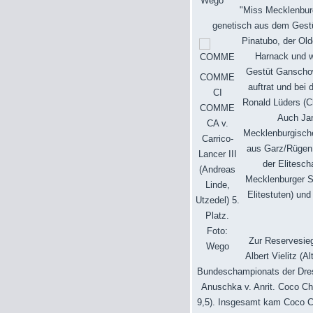
Wego
"Miss Mecklenburg
genetisch aus dem Gestü
Pinatubo, der Ol
Harnack und wi
Gestüt Ganschow
COMME
auftrat und bei 
CI
Ronald Lüders (C
COMME
Auch Jan
CA v.
Mecklenburgische
Carrico-
aus Garz/Rügen 
Lancer III
der Elitesch
(Andreas
Mecklenburger St
Linde,
Elitestuten) un
Utzedel) 5.
Platz.
Foto:
Zur Reservesie
Wego
Albert Vielitz (
Bundeschampionats der Dress
Anuschka v. Anrit. Coco C
9,5). Insgesamt kam Coco Ch