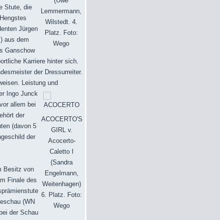
(Uwe
 Stute, die
Lemmermann,
 Hengstes
Wilstedt. 4.
denten Jürgen
Platz. Foto:
s) aus dem
Wego
tes Ganschow
tliche Karriere hinter sich.
desmeister der Dressurreiter.
rweisen. Leistung und
er Ingo Junck
vor allem bei
ehört der
ACOCERTO'S
uten (davon 5
GIRL v.
geschild der
Acocerto-
Caletto I
(Sandra
m Besitz von
Engelmann,
im Finale des
Weitenhagen)
sprämienstute
6. Platz. Foto:
iteschau (WN
Wego
bei der Schau