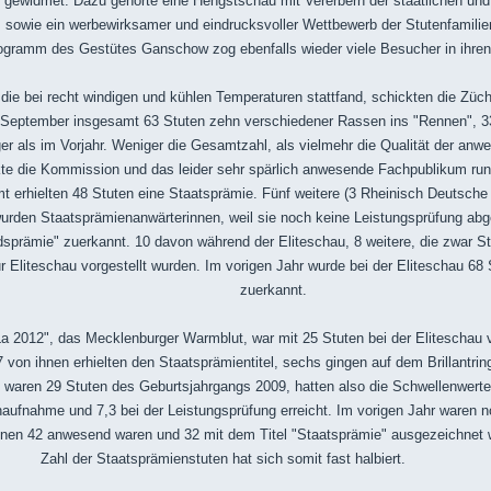
gewidmet. Dazu gehörte eine Hengstschau mit Vererbern der
staatlichen und
 sowie ein werbewirksamer und eindrucksvoller Wettbewerb der Stutenfamilie
gramm des Gestütes Ganschow zog ebenfalls wieder viele Besucher in ihre
 die bei recht windigen und kühlen Temperaturen stattfand, schickten die Züch
 September insgesamt 63 Stuten zehn verschiedener Rassen ins "Rennen", 3
r als im Vorjahr. Weniger die Gesamtzahl, als vielmehr die Qualität der anw
kte die Kommission und das leider sehr spärlich anwesende Fachpublikum ru
 erhielten 48 Stuten eine Staatsprämie. Fünf weitere (3 Rheinisch Deutsche 
wurden Staatsprämienanwärterinnen, weil sie noch keine Leistungsprüfung abg
ndsprämie" zuerkannt. 10 davon während der Eliteschau, 8 weitere, die zwar 
r Eliteschau vorgestellt wurden. Im vorigen Jahr wurde bei der Eliteschau 68 
zuerkannt.
a 2012", das Mecklenburger Warmblut, war mit 25 Stuten bei der Eliteschau ve
7 von ihnen erhielten den
Staatsprämientitel, sechs gingen auf dem Brillantri
ert waren 29 Stuten des Geburtsjahrgangs 2009, hatten also die Schwellenwerte
haufnahme und 7,3 bei der Leistungsprüfung erreicht. Im vorigen Jahr waren 
 denen 42 anwesend waren und 32 mit dem Titel "Staatsprämie" ausgezeichnet 
Zahl der Staatsprämienstuten hat sich somit fast halbiert.