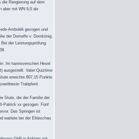
ss die Rangierung auf dem
nn aber mit WN 9,0 als
friede-Amboléli gezogen und
lie der Domelfe v. Domkönig.
 Bei der Leistungsprüfung
38.
rin. Im hannoverschen Hesel
 ausgestellt. Vater Quiztime
tute erreichte 807,15 Punkte
 zweitbeste Trabpferd.
 Stute, die der Familie der
III-Patrick xx gezogen. Fünf
rvor. Das Springen ist
d wartete bei der Eliteschau
selmann GbR in Anklam mit