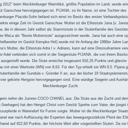
 2012" beim Mecklenburger Warmblut, größte Population im Land, wurde eine
t Ganschow hervorgegangen ist. PIJANA, so ihr Name, ist eine Tochter des
denburger Placido-Sohn befand sich einst im Besitz des ersten Verbandspräsi
rkte einige Zeit im Gestüt Ganschow. Mutter ist die Elitestute Jana (v. Jano
, die in diesem Jahr selbst als Stammstute in der Stutenfamilie des Gestü
der MeLa als "Beste Mutterstute" ausgezeichnet wurde. Jana hat auch eine spor
hefbereiter im Gestüt Kempke Hof) wurde mit ihr Anfang der 1990er Jahre Lan
a’s Mutter, die Elitestute Adra I v. Adriano, kann auf eine Dressurkarriere ve
r Adel verbinden sich somit in der Siegerstute
PIJANA, die von ihrem Besitz
ausgestellt wurde. Die Stute erreichte insgesamt 816,25 Punkte und glänzte 
au mit einer Wertnote (WN) von 8,63. Für den Typ erhielt sie WN 9,5. Pijana g
utenfamilie der Gundula v. Gründer II an, aus der bisher 19 Staatsprämienst
d vier gekörte Hengste hervorgegangen sind. Eine würdige Siegerin und Aushän
Mecklenburger Zucht.
gerin riefen die Juroren COCO CHANEL aus. Die Stute aus der Zucht und de
Alt-Seehagen) hat den Hengst Christ vom Gestüt Sprehe zum Vater, der jüngst 
urpferde in Warendorf für Furore sorgte. Mutter ist die Mecklenburger Staat
hanel war nach Auffassung der Experten das bewegungsstärkste Pferd der El
anel auf 822,60 Punkte, der höchste Wert aller vorgestellten Stuten. Da sie 