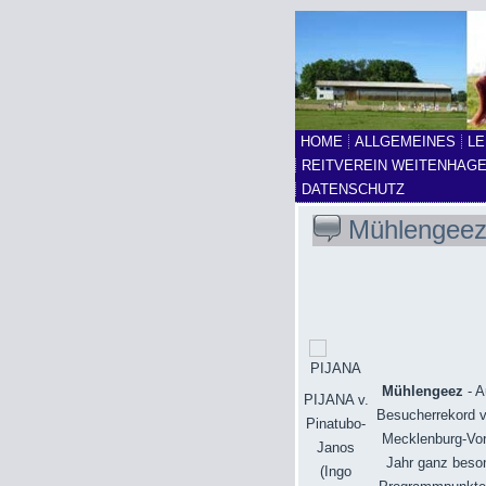
HOME
ALLGEMEINES
LE
REITVEREIN WEITENHAG
DATENSCHUTZ
Mühlengeez 
Mühlengeez
- A
PIJANA v.
Besucherrekord v
Pinatubo-
Mecklenburg-Vor
Janos
Jahr ganz beson
(Ingo