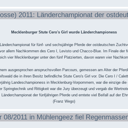
osse) 2011: Länderchampionat der ostdeu
Mecklenburger Stute Cero's Girl wurde Länderchampioness
Länderchampionat für fünf- und sechsjährige Pferde der ostdeutschen Zuchtv
vor allem Nachkommen des Cero I, Levisto und Chacco-Blue. Im Finale der f
eich vier Mecklenburger unter den fünf Platzierten, davon waren vier Nachko
 einem ausgesprochen anspruchsvollen Parcours, gemessen am Alter der Pferd
swald die in ihren Besitz befindliche Stute Cero's Girl vor. Die Cero I / Calet
erjährig Landeschampioness in Mecklenburg-Vorpommern, war die einzige die d
er Springtechnik und Rittigkeit war die Jury überzeugt und vergab die Wertno
änderchampionat der fünfjährigen Pferde und erntete viel Beifall auf der Ehre
(Franz Wego)
r 08/2011 in Mühlengeez fiel Regenmasse