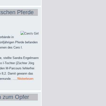
tschen Pferde
erbände in
ünfjährigen Pferde befanden
mmen des Cero I.
e, stellte Sandra Engelmann
to I-Tochter (Züchter Jörg
en M-Parcours fehlerfrei
te 8,2. Damit gewann das
nrunde. .....
Weiterlesen
n zum Opfer