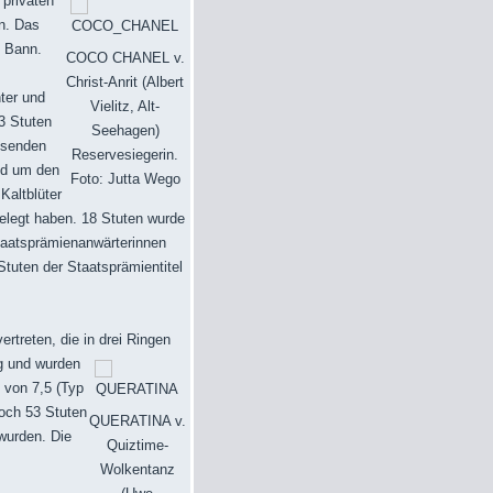
 privaten
n. Das
n Bann.
COCO CHANEL v.
Christ-Anrit (Albert
ter und
Vielitz, Alt-
3 Stuten
Seehagen)
esenden
Reservesiegerin.
nd um den
Foto: Jutta Wego
Kaltblüter
elegt haben. 18 Stuten wurde
Staatsprämienanwärterinnen
Stuten der Staatsprämientitel
rtreten, die in drei Ringen
ng und wurden
 von 7,5 (Typ
noch 53 Stuten
QUERATINA v.
wurden. Die
Quiztime-
Wolkentanz