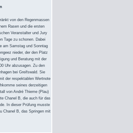
n
etränkt von den Regenmassen
rünem Rasen und die ersten
schen Veranstalter und Jury
en Tage zu schonen. Dabei
age am Samstag und Sonntag
ngeez nieder, der den Platz
tigung und Beratung mit der
2.00 Uhr abzusagen. Zu den
hagen bei Greifswald. Sie
 mit der respektablen Wertnote
achkomme seines derzeitigen
Stall von André Thieme (Plau)
te Chanel B, die auch für das
rde. In dieser Prüfung musste
zu Chanel B, das Springen mit